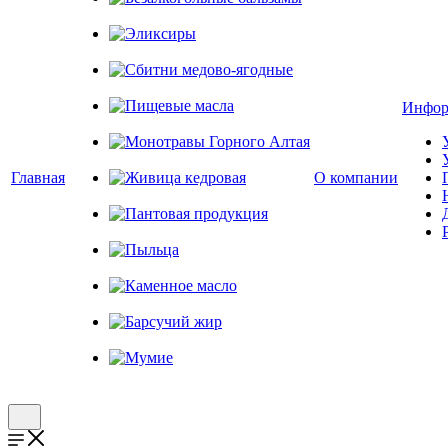
Безалкогольные бальзамы
Эликсиры
Сбитни медово-ягодные
Инфор
Пищевые масла
Монотравы Горного Алтая
Главная
О компании
Живица кедровая
Пантовая продукция
Пыльца
Каменное масло
Барсучий жир
Мумие