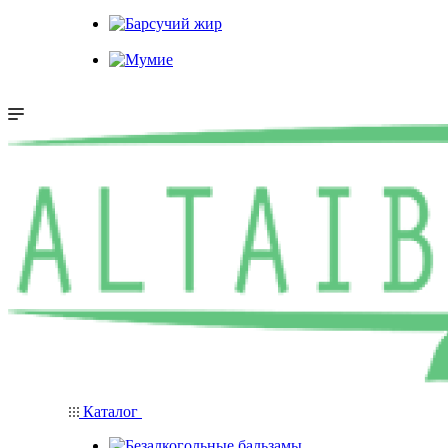
Каменное масло
Барсучий жир
Мумие
Каталог