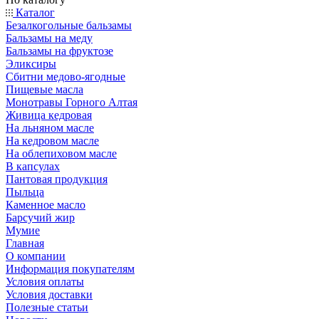
Каталог
Безалкогольные бальзамы
Бальзамы на меду
Бальзамы на фруктозе
Эликсиры
Сбитни медово-ягодные
Пищевые масла
Монотравы Горного Алтая
Живица кедровая
На льняном масле
На кедровом масле
На облепиховом масле
В капсулах
Пантовая продукция
Пыльца
Каменное масло
Барсучий жир
Мумие
Главная
О компании
Информация покупателям
Условия оплаты
Условия доставки
Полезные статьи