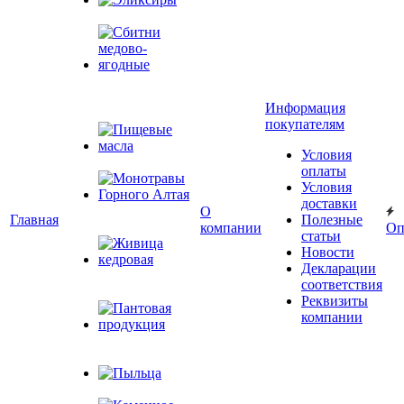
Эликсиры
Сбитни
медово-
Информация
ягодные
покупателям
Условия
Пищевые масла
оплаты
Условия
доставки
Монотравы
О
Главная
Полезные
Горного Алтая
компании
Оп
статьи
Новости
Декларации
Живица
соответствия
кедровая
Реквизиты
компании
Пантовая
продукция
Пыльца