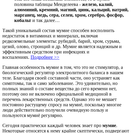
половина таблицы Менделеева -
железо, калий,
алюминий, кремний, магний, цинк, кальций, натрий,
марганец, медь, сера, селен, хром, серебро, фосфор,
кобальт
и так далее…
Такой уникальный состав мумие способен восполнить
недостаток в витаминах и минералах, включая
редкоземельные элементы: рубидий, барий, хром, сурьма,
цезий, олово, стронций и др. Мумие является надежным и
эффективным средством при инфекциях и
воспалениях.
Подробнее >>
Главная особенность мумие в том, что это не стимулятор, а
биологический регулятор электролитного баланса в нашем
теле. Благодаря своей составной части, оно устраняет как
симптомы, так и само заболевание. Это удивительно, но
полных знаний о составе вещества до сего времени нет,
поэтому оно не включено официальной медициной в
перечень лекарственных средств. Однако это не мешает
постоянно растущему спросу на мумиё, поскольку многие
люди действительно получили очевидную пользу и
пользуются мумиё регулярно.
Сегодня практически каждый человек знает про
мумие
.
Некоторые относятся к нему крайне скептически, подвергают