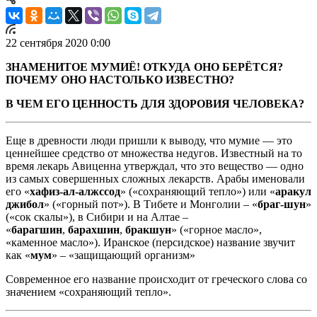
22 сентября 2020 0:00
ЗНАМЕНИТОЕ МУМИЁ! ОТКУДА ОНО БЕРЁТСЯ?
ПОЧЕМУ ОНО НАСТОЛЬКО ИЗВЕСТНО?
В ЧЕМ ЕГО ЦЕННОСТЬ ДЛЯ ЗДОРОВИЯ ЧЕЛОВЕКА?
Еще в древности люди пришли к выводу, что мумие — это
ценнейшее средство от множества недугов. Известный на то
время лекарь Авиценна утверждал, что это вещество — одно
из самых совершенных сложных лекарств. Арабы именовали
его «
хафиз-ал-алжссод
» («сохраняющий тепло») или «
аракул
джибол
» («горный пот»). В Тибете и Монголии – «
браг-шун
»
(«сок скалы»), в Сибири и на Алтае –
«
барагшин
,
барахшин
,
бракшун
» («горное масло»,
«каменное масло»). Иранское (персидское) название звучит
как «
мум
» – «защищающий организм»
Современное его название происходит от греческого слова со
значением «сохраняющий тепло».