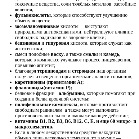
токсичные вещества, соли тяжёлых металлов, застойные
явления;
фульвокислоты
, которые способствуют улучшению
обмену веществ;
зоомеланоэдиновые
кислоты— выступают
природными антиоксидантами, нейтрализуют влияние
свободных радикалов на здоровые клетки;
бензиновая
и
гипуровая
кислота, которые служат как
антисептики;
смеси подобные
воску
, а также
смолы
и
камедь
,
которые в комплексе улучшают процесс пищеварения,
повышаю аппетит;
благодаря
терпиноидам
и
стероидам
наш организм
получает из вещества органические аналоги гормонов;
каротиноиды
(провитамин А);
флавоноиды
(витамин Р);
белковые фракции -
альбумины
, которые помогают при
создании белка кровяной системы;
полифенольные комплексы
, которые противостоят
свободным радикалам, а также могут выполнять
противовоспалительное и омолаживающее действие;
витамины В1, B2, B3, B6, В12, С, Е,
и еще 60 микро- и
макроэлементов.
Если в любом лекарственном средстве находится
обычно лишь несколько элементов, то в мумие —