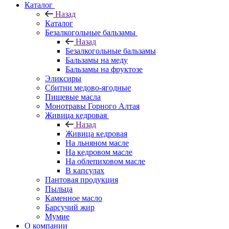
Каталог
Назад
Каталог
Безалкогольные бальзамы
Назад
Безалкогольные бальзамы
Бальзамы на меду
Бальзамы на фруктозе
Эликсиры
Сбитни медово-ягодные
Пищевые масла
Монотравы Горного Алтая
Живица кедровая
Назад
Живица кедровая
На льняном масле
На кедровом масле
На облепиховом масле
В капсулах
Пантовая продукция
Пыльца
Каменное масло
Барсучий жир
Мумие
О компании