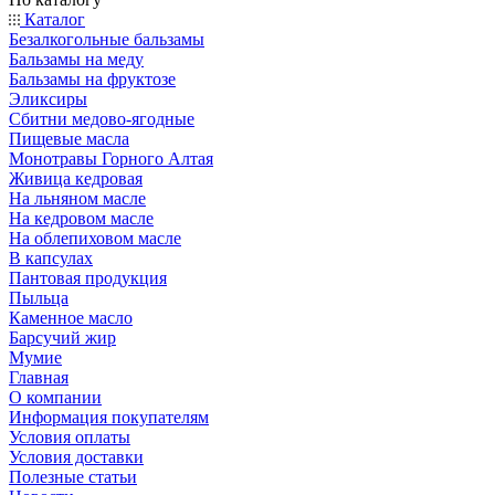
Каталог
Безалкогольные бальзамы
Бальзамы на меду
Бальзамы на фруктозе
Эликсиры
Сбитни медово-ягодные
Пищевые масла
Монотравы Горного Алтая
Живица кедровая
На льняном масле
На кедровом масле
На облепиховом масле
В капсулах
Пантовая продукция
Пыльца
Каменное масло
Барсучий жир
Мумие
Главная
О компании
Информация покупателям
Условия оплаты
Условия доставки
Полезные статьи