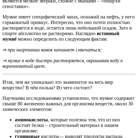
являются мелкие зверьки, схожие с мышами – «пищухи
сеноставки».
Мумие имеет специфический запах, похожий на нефть, у него
горьковатый привкус. Интересно, что оно почти полностью
растворяется в воде, остается лишь небольшой осадок. Зато в
спирте абсолютно не растворимо. Наглядно
истинный
мумиё
можно определить по следующим фактам:
⇒
при нагревании комок начинает смягчаться;
⇒ мумие в воде быстро растворяется, окрашивая воду в
коричневатый цвет.
Итак, чем же уникально это знаменитое на весь мир
вещество? В чём польза? Из чего состоит?
Научными исследованиями установлено, что мумие содержит
свыше 80 жизненно важных для организма веществ, около 30
химических элементов:
аминокислоты
, которые полезны тем, что из них
состоят белки – строительный материал в нашем
организме;
гуминовые
кислоты— выводят продукты распада,