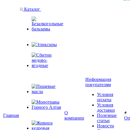
Каталог
Безалкогольные
бальзамы
Эликсиры
Сбитни
медово-
Информация
ягодные
покупателям
Условия
Пищевые масла
оплаты
Условия
доставки
Монотравы
О
Главная
Полезные
Горного Алтая
компании
Оп
статьи
Новости