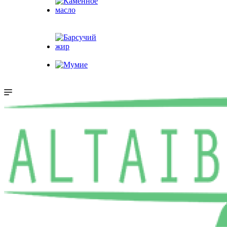
Каменное
масло
Барсучий жир
Мумие