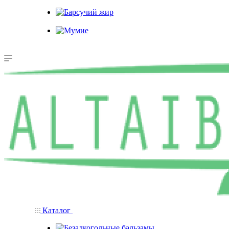
Каменное масло
Барсучий жир
Мумие
Каталог