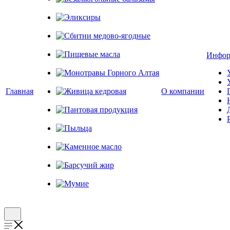
Безалкогольные бальзамы
Эликсиры
Сбитни медово-ягодные
Инфор
Пищевые масла
Монотравы Горного Алтая
Главная
О компании
Живица кедровая
Пантовая продукция
Пыльца
Каменное масло
Барсучий жир
Мумие