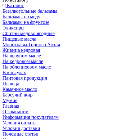
Каталог
Безалкогольные бальзамы
Бальзамы на меду
Бальзамы на фруктозе
Эликсиры
Сбитни медово-ягодные
Пищевые масла
Монотравы Горного Алтая
Живица кедровая
На льняном масле
На кедровом масле
На облепиховом масле
В капсулах
Пантовая продукция
Пыльца
Каменное масло
Барсучий жир
Мумие
Главная
О компании
Информация покупателям
Условия оплаты
Условия доставки
Полезные статьи