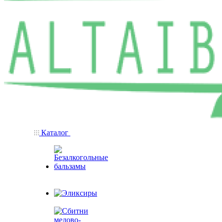
Каталог
Безалкогольные
бальзамы
Эликсиры