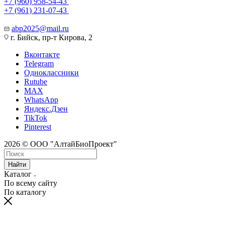
+7 (960) 958-54-43
+7 (961) 231-07-43
abp2025@mail.ru
г. Бийск, пр-т Кирова, 2
Вконтакте
Telegram
Одноклассники
Rutube
MAX
WhatsApp
Яндекс.Дзен
TikTok
Pinterest
2026 © ООО "АлтайБиоПроект"
Найти
Каталог
По всему сайту
По каталогу