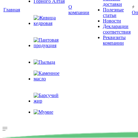
доставки
Монотравы
О
Главная
Полезные
Горного Алтая
компании
Оп
статьи
Новости
Декларации
Живица
соответствия
кедровая
Реквизиты
компании
Пантовая
продукция
Пыльца
Каменное
масло
Барсучий жир
Мумие