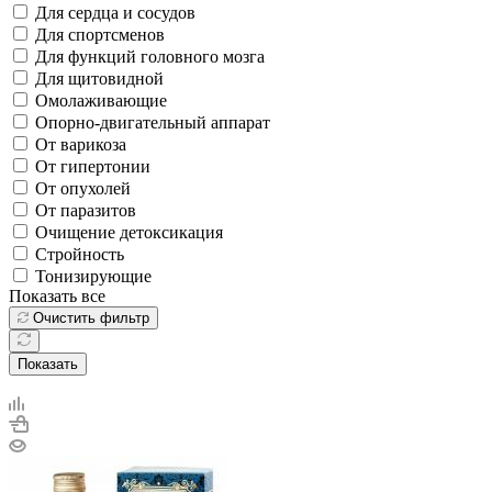
Для сердца и сосудов
Для спортсменов
Для функций головного мозга
Для щитовидной
Омолаживающие
Опорно-двигательный аппарат
От варикоза
От гипертонии
От опухолей
От паразитов
Очищение детоксикация
Стройность
Тонизирующие
Показать все
Очистить фильтр
Показать