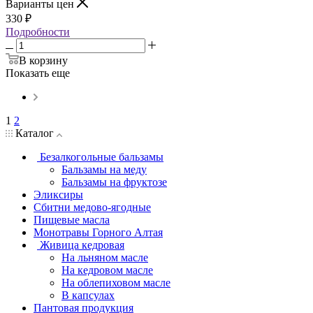
Варианты цен
330
₽
Подробности
В корзину
Показать еще
1
2
Каталог
Безалкогольные бальзамы
Бальзамы на меду
Бальзамы на фруктозе
Эликсиры
Сбитни медово-ягодные
Пищевые масла
Монотравы Горного Алтая
Живица кедровая
На льняном масле
На кедровом масле
На облепиховом масле
В капсулах
Пантовая продукция