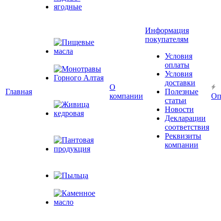
Сбитни
медово-
Информация
ягодные
покупателям
Условия
Пищевые масла
оплаты
Условия
доставки
Монотравы
О
Главная
Полезные
Горного Алтая
компании
Оп
статьи
Новости
Декларации
Живица
соответствия
кедровая
Реквизиты
компании
Пантовая
продукция
Пыльца
Каменное
масло