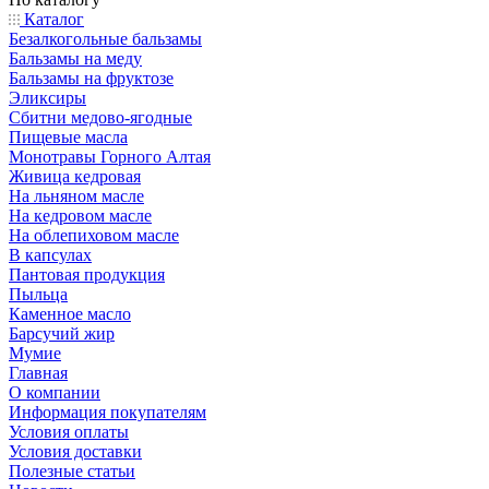
Каталог
Безалкогольные бальзамы
Бальзамы на меду
Бальзамы на фруктозе
Эликсиры
Сбитни медово-ягодные
Пищевые масла
Монотравы Горного Алтая
Живица кедровая
На льняном масле
На кедровом масле
На облепиховом масле
В капсулах
Пантовая продукция
Пыльца
Каменное масло
Барсучий жир
Мумие
Главная
О компании
Информация покупателям
Условия оплаты
Условия доставки
Полезные статьи