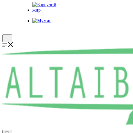
Барсучий жир
Мумие