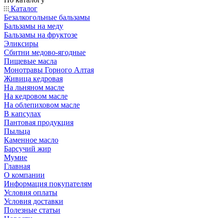
Каталог
Безалкогольные бальзамы
Бальзамы на меду
Бальзамы на фруктозе
Эликсиры
Сбитни медово-ягодные
Пищевые масла
Монотравы Горного Алтая
Живица кедровая
На льняном масле
На кедровом масле
На облепиховом масле
В капсулах
Пантовая продукция
Пыльца
Каменное масло
Барсучий жир
Мумие
Главная
О компании
Информация покупателям
Условия оплаты
Условия доставки
Полезные статьи