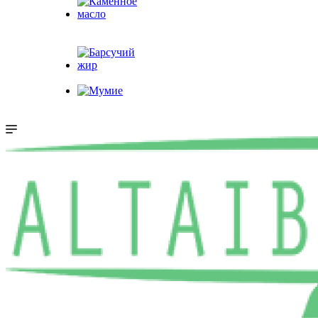
Каменное
масло
Барсучий жир
Мумие