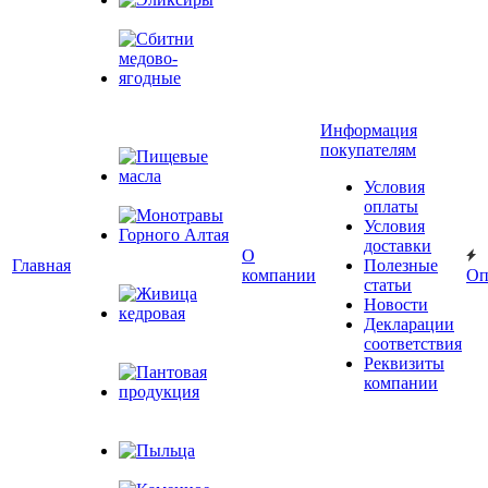
Эликсиры
Сбитни
медово-
Информация
ягодные
покупателям
Условия
Пищевые масла
оплаты
Условия
доставки
Монотравы
О
Главная
Полезные
Горного Алтая
компании
Оп
статьи
Новости
Декларации
Живица
соответствия
кедровая
Реквизиты
компании
Пантовая
продукция
Пыльца