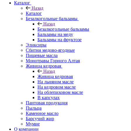
Каталог
Назад
Каталог
Безалкогольные бальзамы
Назад
Безалкогольные бальзамы
Бальзамы на меду
Бальзамы на фруктозе
Эликсиры
Сбитни медово-ягодные
Пищевые масла
Монотравы Горного Алтая
Живица кедровая
Назад
Живица кедровая
На льняном масле
На кедровом масле
На облепиховом масле
В капсулах
Пантовая продукция
Пыльца
Каменное масло
Барсучий жир
Мумие
О компании