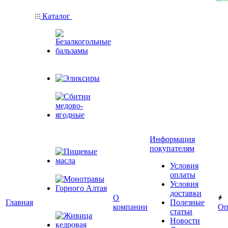
Каталог
Безалкогольные
бальзамы
Эликсиры
Сбитни
медово-
Информация
ягодные
покупателям
Условия
Пищевые масла
оплаты
Условия
доставки
Монотравы
О
Главная
Полезные
Горного Алтая
компании
Оп
статьи
Новости