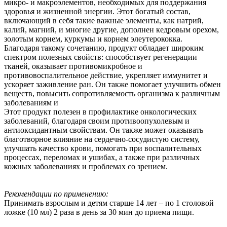
микро- и макроэлементов, необходимых для поддержания
здоровья и жизненной энергии. Этот богатый состав,
включающий в себя такие важные элементы, как натрий,
калий, магний, и многие другие, дополнен кедровым орехом,
золотым корнем, куркумы и корнем элеутерококка.
Благодаря такому сочетанию, продукт обладает широким
спектром полезных свойств: способствует регенерации
тканей, оказывает противомикробное и
противовоспалительное действие, укрепляет иммунитет и
ускоряет заживление ран. Он также помогает улучшить обмен
веществ, повысить сопротивляемость организма к различным
заболеваниям и
Этот продукт полезен в профилактике онкологических
заболеваний, благодаря своим противоопухолевым и
антиоксидантным свойствам. Он также может оказывать
благотворное влияние на сердечно-сосудистую систему,
улучшать качество крови, помогать при воспалительных
процессах, переломах и ушибах, а также при различных
кожных заболеваниях и проблемах со зрением.
Рекомендации по применению:
Принимать взрослым и детям старше 14 лет – по 1 столовой
ложке (10 мл) 2 раза в день за 30 мин до приема пищи.