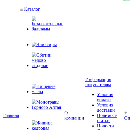
Каталог
Безалкогольные
бальзамы
Эликсиры
Сбитни
медово-
Информация
ягодные
покупателям
Условия
Пищевые масла
оплаты
Условия
доставки
Монотравы
О
Главная
Полезные
Горного Алтая
компании
Оп
статьи
Новости