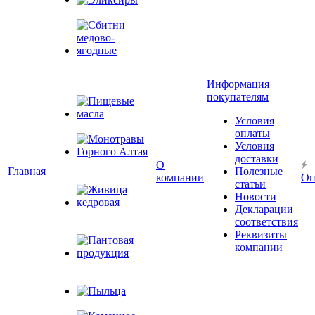
Эликсиры
Сбитни
медово-
Информация
ягодные
покупателям
Условия
Пищевые масла
оплаты
Условия
доставки
Монотравы
О
Главная
Полезные
Горного Алтая
компании
Оп
статьи
Новости
Декларации
Живица
соответствия
кедровая
Реквизиты
компании
Пантовая
продукция
Пыльца