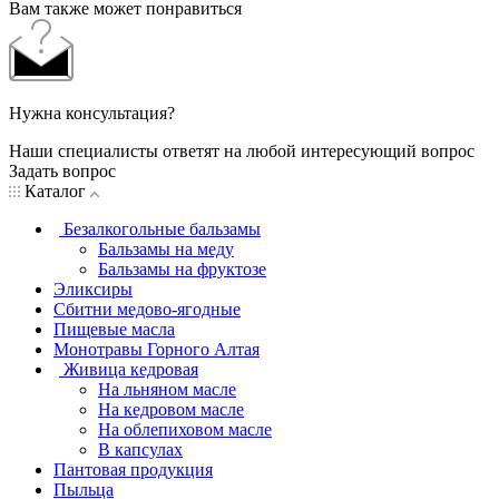
Вам также может понравиться
Нужна консультация?
Наши специалисты ответят на любой интересующий вопрос
Задать вопрос
Каталог
Безалкогольные бальзамы
Бальзамы на меду
Бальзамы на фруктозе
Эликсиры
Сбитни медово-ягодные
Пищевые масла
Монотравы Горного Алтая
Живица кедровая
На льняном масле
На кедровом масле
На облепиховом масле
В капсулах
Пантовая продукция
Пыльца