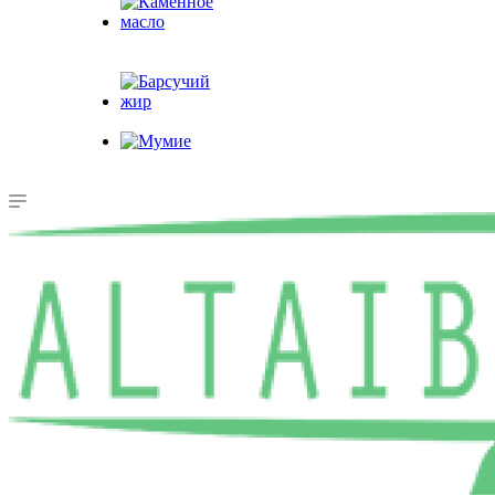
Каменное
масло
Барсучий жир
Мумие