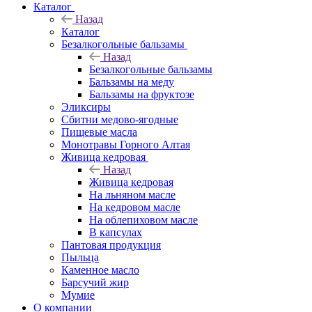
Каталог
Назад
Каталог
Безалкогольные бальзамы
Назад
Безалкогольные бальзамы
Бальзамы на меду
Бальзамы на фруктозе
Эликсиры
Сбитни медово-ягодные
Пищевые масла
Монотравы Горного Алтая
Живица кедровая
Назад
Живица кедровая
На льняном масле
На кедровом масле
На облепиховом масле
В капсулах
Пантовая продукция
Пыльца
Каменное масло
Барсучий жир
Мумие
О компании