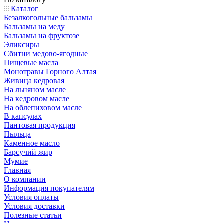
Каталог
Безалкогольные бальзамы
Бальзамы на меду
Бальзамы на фруктозе
Эликсиры
Сбитни медово-ягодные
Пищевые масла
Монотравы Горного Алтая
Живица кедровая
На льняном масле
На кедровом масле
На облепиховом масле
В капсулах
Пантовая продукция
Пыльца
Каменное масло
Барсучий жир
Мумие
Главная
О компании
Информация покупателям
Условия оплаты
Условия доставки
Полезные статьи