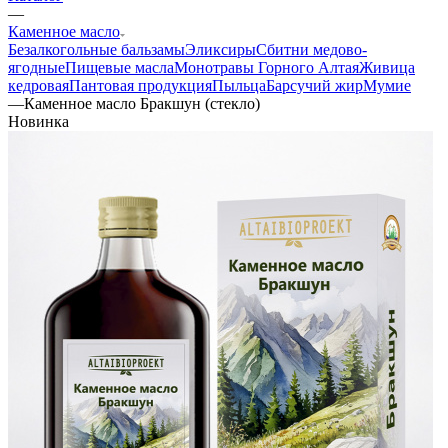
—
Каменное масло
Безалкогольные бальзамы
Эликсиры
Сбитни медово-
ягодные
Пищевые масла
Монотравы Горного Алтая
Живица
кедровая
Пантовая продукция
Пыльца
Барсучий жир
Мумие
—
Каменное масло Бракшун (стекло)
Новинка