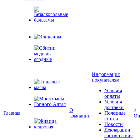
Безалкогольные
бальзамы
Эликсиры
Сбитни
медово-
Информация
ягодные
покупателям
Условия
Пищевые масла
оплаты
Условия
доставки
Монотравы
О
Главная
Полезные
Горного Алтая
компании
Оп
статьи
Новости
Декларации
Живица
соответствия
кедровая