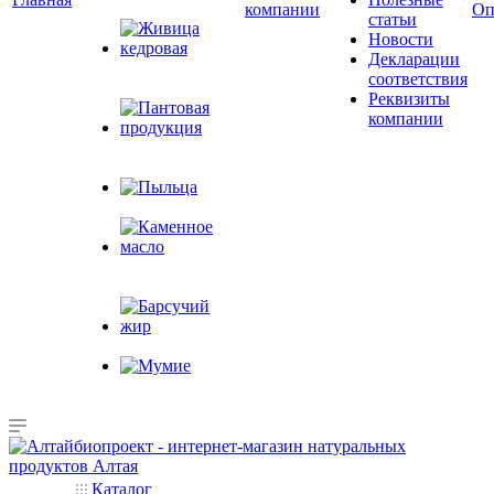
Горного Алтая
компании
Оп
статьи
Новости
Декларации
Живица
соответствия
кедровая
Реквизиты
компании
Пантовая
продукция
Пыльца
Каменное
масло
Барсучий жир
Мумие
Каталог