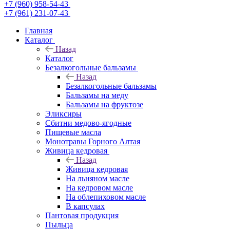
+7 (960) 958-54-43
+7 (961) 231-07-43
Главная
Каталог
Назад
Каталог
Безалкогольные бальзамы
Назад
Безалкогольные бальзамы
Бальзамы на меду
Бальзамы на фруктозе
Эликсиры
Сбитни медово-ягодные
Пищевые масла
Монотравы Горного Алтая
Живица кедровая
Назад
Живица кедровая
На льняном масле
На кедровом масле
На облепиховом масле
В капсулах
Пантовая продукция
Пыльца